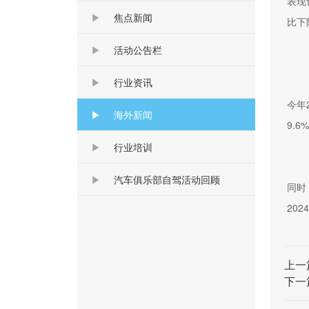
表现
焦点新闻
比下
活动公告栏
行业资讯
今年
海外新闻
9.
行业培训
汽车俱乐部自驾活动回顾
同时
20
上一
下一