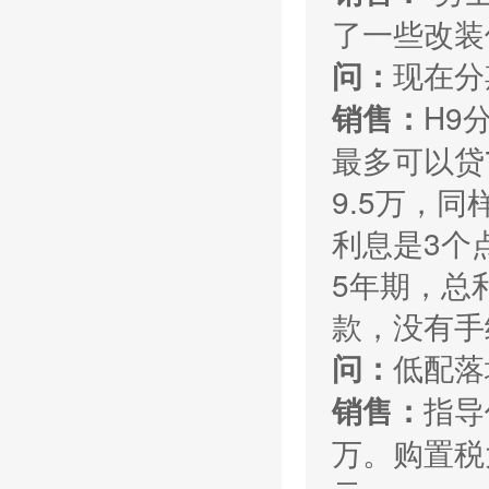
了一些改装
现在分
问：
H9
销售：
最多可以贷
9.5万，
利息是3个
5年期，总
款，没有手
低配落
问：
指导
销售：
万。购置税大